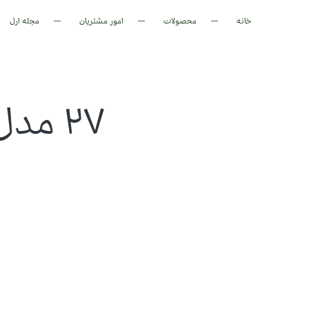
خانه
محصولات
امور مشتریان
مجله ارل
27 مدل گوشواره طلا **ترند 2025**