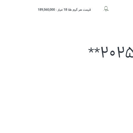
قیمت هر گرم طلا 18 عیار :
189,560,000
حساب کاربری