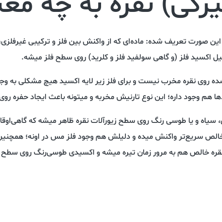
یرگی) نقره به چه م
کی پدیا تارنیش (tarnish) به این صورت تعریف شده: ماده‌ای که از واکنش بین فلز و ترکیبی غ
یل اکسید فلز (و گاهی سولفید فلز و کلرید) روی سطح فلز میشه.
 روی نقره مخرب نیست و برای فلز زیر لایه اکسید هیچ مشکلی به وجود 
‌ها هم وجود داره؛ این نوع تارنیش مخربه و میتونه باعث ایجاد حفره روی
ای، سیاه و یا طوسی رنگ روی سطح زیور‌آلات نقره ظاهر میشه که گاهی‌او
 خالص سریع‌تر واکنش میده و دلیلش هم وجود فلز مس در اونه؛ همچنین 
نقره خالص هم به مرور زمان تیره میشه و اکسیدی طوسی‌رنگ روی سطح ا