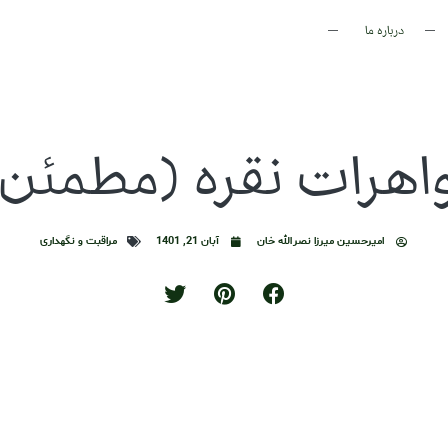
درباره ما
واهرات نقره (مطمئن
امیرحسین میرزا نصرالله خان
آبان 21, 1401
مراقبت و نگهداری