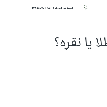
قیمت هر گرم طلا 18 عیار :
189,620,000
حساب کاربری
ا یا نقره؟