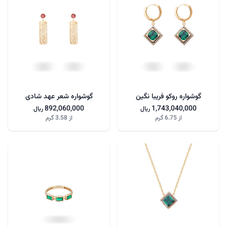
گوشواره روکو فریبا نگین
گوشواره شعر عهد شادی
892,060,000
1,743,040,000
ریال
ریال
از
6.75 گرم
از
3.58 گرم