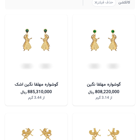
, انتخاب شده
کالکشن
حذف فیلتر
گوشواره مهلقا نگین
گوشواره مهلقا نگین اشک
885,310,000
808,220,000
ریال
ریال
از
3.14 گرم
از
3.44 گرم