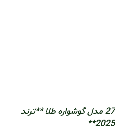
27 مدل گوشواره طلا **ترند
2025**