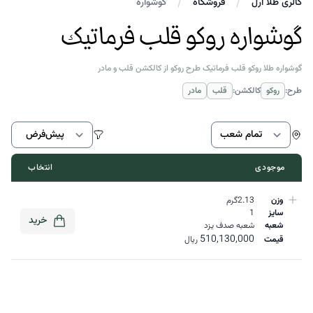
گالری طلا ارل
فروشگاه
گوشواره
گوشواره روکو قلب فرماتیک
گوشواره طلا روکو قلب فرماتیک طرح روکو از کالکشن قلب و مادر
طرح:
روکو
کالکشن:
قلب
مادر
اط
موجودی
انتخاب
وزن
2.13گرم
سایز
1
خرید
شعبه
شعبه صدف یزد
510,130,000
قیمت
ریال