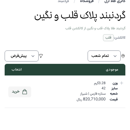
گالری طلا ارل
فروشگاه
گردنبند
گردنبند پلاک قلب و نگین
گردنبند طلا پلاک قلب و نگین از کالکشن قلب
کالکشن:
قلب
اط
موجودی
انتخاب
وزن
3.28گرم
سایز
42
خرید
شعبه
ستاره فارس | شیراز
820,710,000
قیمت
ریال