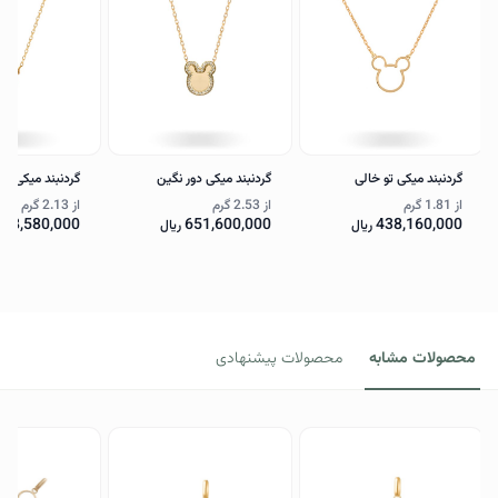
گردنبند میکی تو خالی
گردنبند میکی دور نگین
گردنبند میکی دا
از
1.81 گرم
از
2.53 گرم
از
2.13 گرم
548,580,000
651,600,000
438,160,000
ریال
ریال
محصولات مشابه
محصولات پیشنهادی