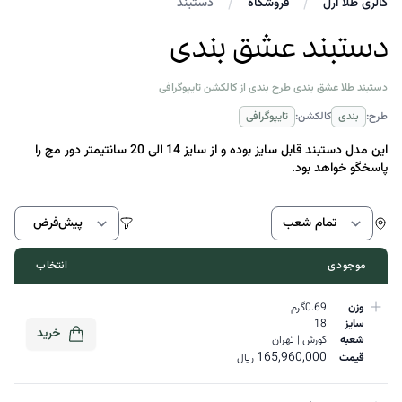
گالری طلا ارل
فروشگاه
دستبند
دستبند عشق بندی
دستبند طلا عشق بندی طرح بندی از کالکشن تایپوگرافی
طرح:
بندی
کالکشن:
تایپوگرافی
این مدل دستبند قابل سایز بوده و از سایز 14 الی 20 سانتیمتر دور مچ را
پاسخگو خواهد بود.
اط
موجودی
انتخاب
وزن
0.69گرم
سایز
18
خرید
شعبه
کورش | تهران
165,960,000
قیمت
ریال