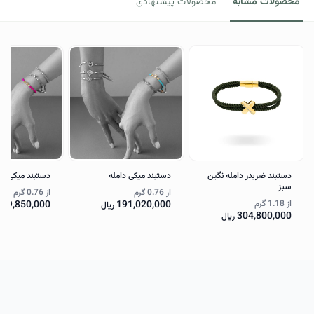
محصولات مشابه
محصولات پیشنهادی
دستبند ضربدر دامله نگین
دستبند میکی دامله
دستبند میکی نگ
سبز
از
0.76 گرم
از
0.76 گرم
از
1.18 گرم
191,020,000
189,850,000
ریال
304,800,000
ریال