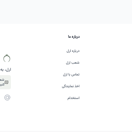
درباره ما
درباره ارل
شعب ارل
ارل، به
تماس با ارل
شعب
کنید
اخذ نمایندگی
پست ا
استخدام