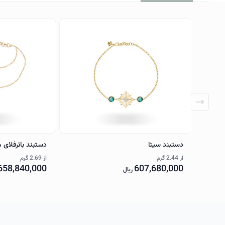
دستبند سیتا
دستبند باترفلای 
از
2.44 گرم
از
2.69 گرم
658,840,000
607,680,000
ریال