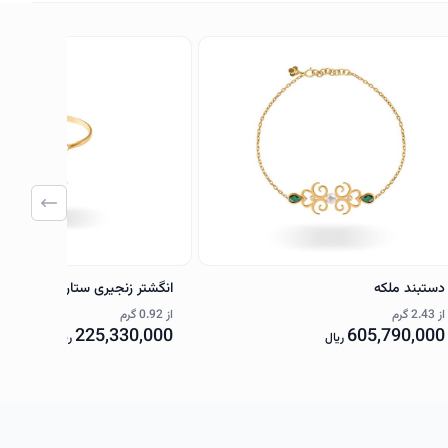
دستبند ملکه
انگشتر زنجیری ستاره
از
2.43 گرم
از
0.92 گرم
225,330,000
605,790,000
ریال
ریال