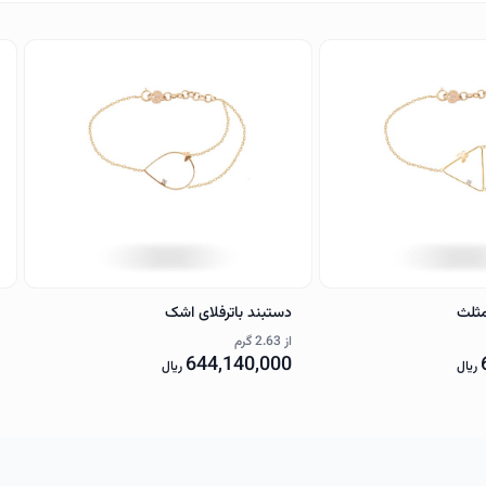
مثلث
دستبند باترفلای اشک
از
2.63 گرم
644,140,000
ریال
ریال