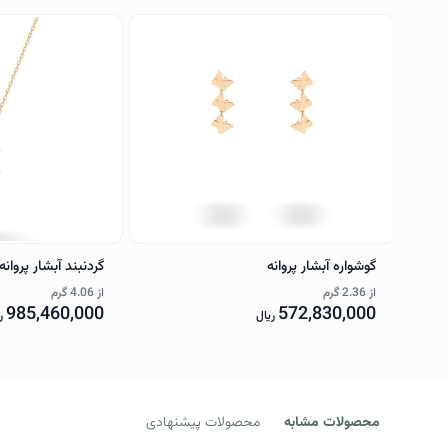
گوشواره آبشار پروانه
گردنبند آبشار پروانه
از
2.36 گرم
از
4.06 گرم
985,460,000
572,830,000
ریال
ری
محصولات مشابه
محصولات پیشنهادی