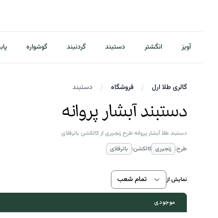
آویز
انگشتر
دستبند
گردنبند
گوشواره
پاب
گالری طلا ارل
فروشگاه
دستبند
دستبند آبشار پروانه
دستبند طلا آبشار پروانه طرح زنجیری از کالکشن باترفلای
طرح:
زنجیری
کالکشن:
باترفلای
نمایش از
موجودی