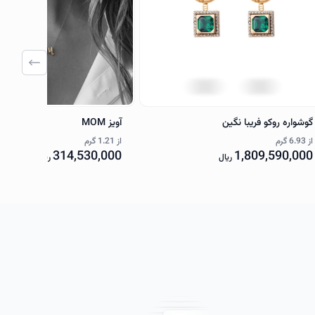
گوشواره روکو فریبا نگین
آویز MOM
از
6.93 گرم
از
1.21 گرم
314,530,000
1,809,590,000
ریال
ریال