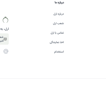
درباره ما
درباره ارل
شعب ارل
ارل، به
تماس با ارل
شعب
کنید
اخذ نمایندگی
پست ا
استخدام