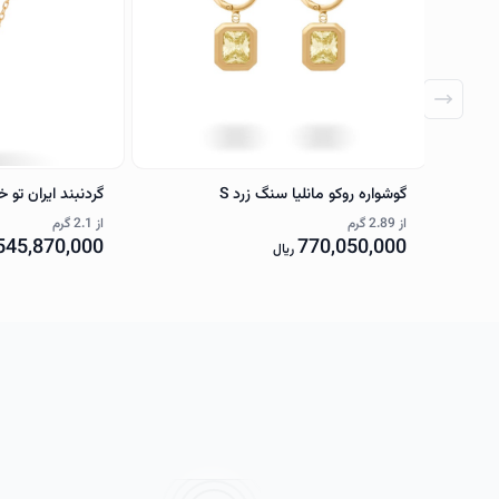
گوشواره روکو مانلیا سنگ زرد S
گردنبند ایران تو 
از
2.89 گرم
از
2.1 گرم
545,870,000
770,050,000
ریال