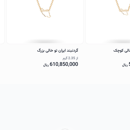
خالی کوچک
گردنبند ایران تو خالی بزرگ
از
2.35 گرم
610,850,000
ریال
ریال