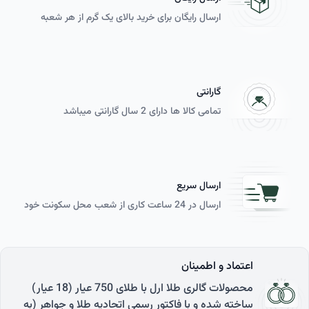
روش جدید هم مشابه همین روش است با این تفاوت که مالیات فقط
ارسال رایگان برای خرید بالای یک گرم از هر شعبه
شامل اجرت ساخت و سود فروش انگشتر خواهد شد.
توجه به سایز انگشتر طلا چقدر مهم است؟
گارانتی
تعادل را هیچ‌ وقت از قلم نندازید. اگر هماهنگی و تعادل بین انتخاب‌های
تمامی کالا ها دارای 2 سال گارانتی می­باشد
شما وجود نداشته باشد، همه زحمات‌تان به هدر می‌رود و علاوه بر اینکه
ظاهری جذاب نخواهید داشت، دلزده هم خواهید شد. یکی از این موارد
که باید به آن دقت کنید، تعادل در اندازه انگشتر طلا است.
مطمئنا انگشت‌های کوچک و ظریف با یه انگشتر بزرگ و سنگین، جالب
ارسال سریع
بنظر نمی‌رسند! پس اگر انگشت‌های کشیده و کوچکی دارید، سراغ
ارسال در 24 ساعت کاری از شعب محل سکونت خود
اندازه‌های کوچک‌تر، ظریف‌تر و سبک‌تر بروید تا بیشتر به دست‌ها و
انگشتان‌تان بیاید.
اعتماد و اطمینان
انگشت‌های پرتر و کوتاه‌تر برای انگشتر‌های طلای بزرگ‌تر، کار شده‌تر و کمی
سنگین‌تر مناسب هستند.
محصولات گالری طلا ارل با طلای 750 عیار (18 عیار)
ساخته شده و با فاکتور رسمی اتحادیه طلا و جواهر (به